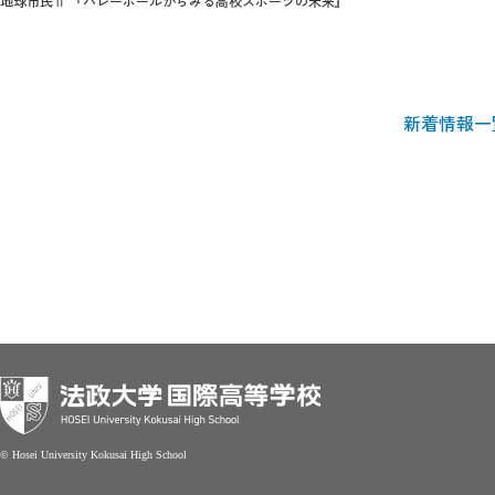
地球市民Ⅱ 『バレーボールからみる高校スポーツの未来』
新着情報一
© Hosei University Kokusai High School