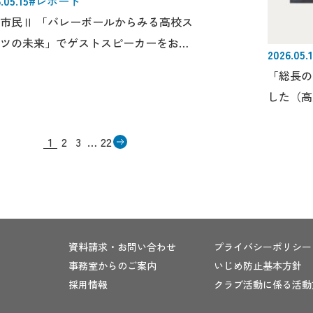
.05.15
#レポート
市民Ⅱ 「バレーボールからみる高校ス
ツの未来」でゲストスピーカーをお招
2026.05.
ました。
「総長の
した（高
1
2
3
…
22
資料請求・お問い合わせ
プライバシーポリシー
事務室からのご案内
いじめ防止基本方針
採用情報
クラブ活動に係る活動