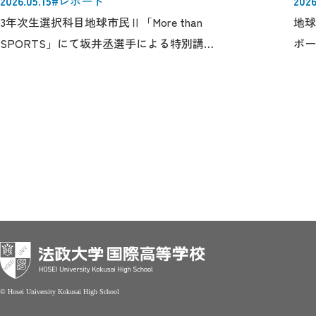
2026.05.15
2026
#レポート
3年次生選択科目地球市民Ⅱ「More than
地球
SPORTS」にて坂井丞選手による特別講演
ポー
を実施しました！
きし
© Hosei University Kokusai High School